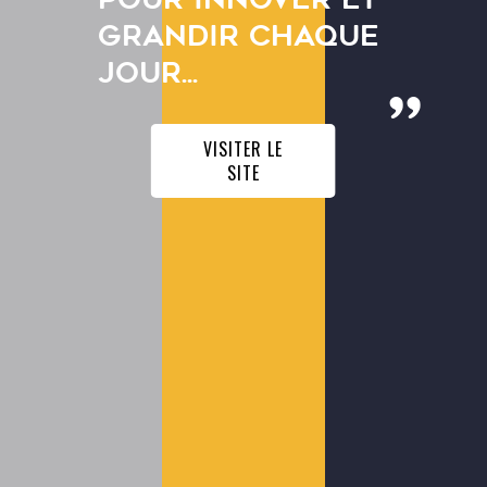
GRANDIR CHAQUE
JOUR...
VISITER LE
SITE