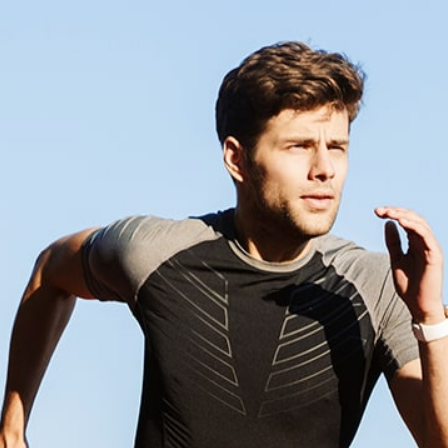
MENU
CNCC
ANNUAIRE
16
formatique CNCC