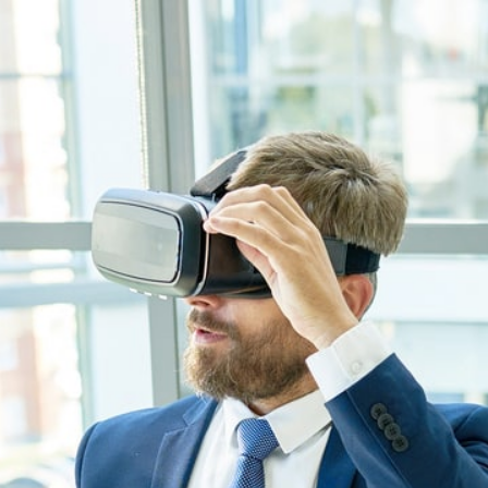
saire aux Comptes
0 825 826 1
ro vert)
HOTLINE In