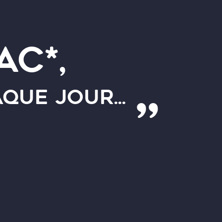
AC*,
QUE JOUR...
Espace
PRESSE
ACCÉDER