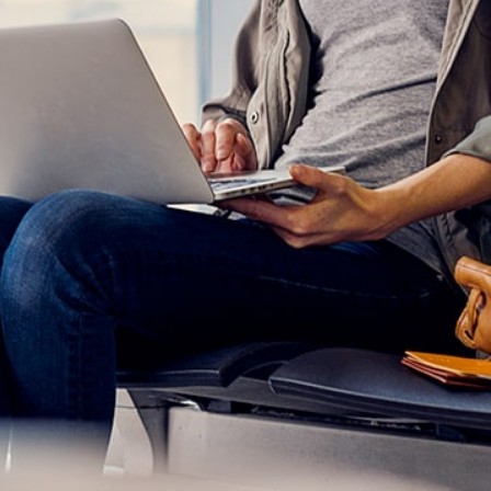
Votre responsabilité professionnelle (disciplinaire, civile, pénale ou
en cause ou est effectivement recherchée ? CNCC ASSISTANCE, s
CRCC) et sa coordination nationale sont là pour vous écouter, vous c
Vos démarches
EN SAVOIR PLUS