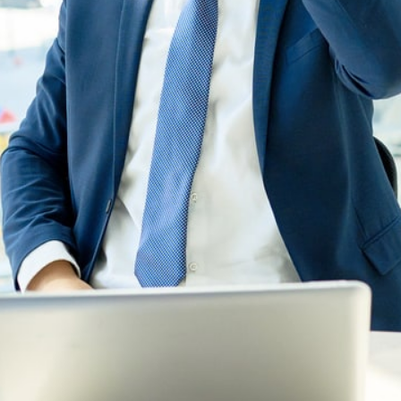
 administrative) risque d’être mise
on réseau de référents (un par
onseiller, vous orienter.
Obligation de formation
H
M
EN SAVOIR PLUS