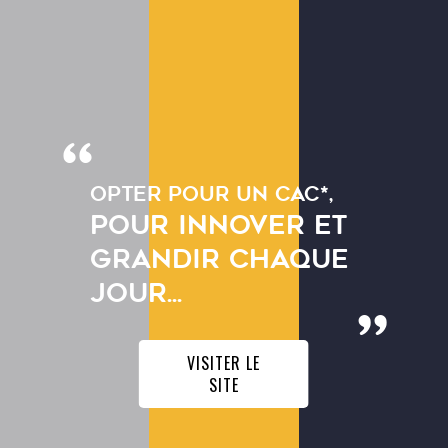
ACCUEIL
CENTRE MAUBREUIL - CARQUEFOU (44)
Événements ayant
OPTER POUR UN CAC*,
lieu à :
CENTRE
POUR INNOVER ET
MAUBREUIL -
GRANDIR CHAQUE
CARQUEFOU (44)
JOUR...
VISITER LE
+
SITE
−