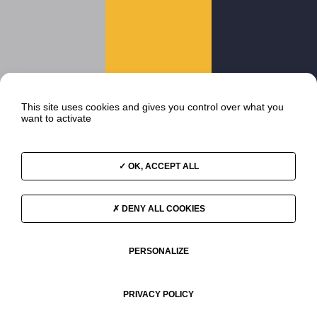
Téléphone
02 99 31 57 87
Email
NOUS CONTACTER
This site uses cookies and gives you control over what you
want to activate
OK, ACCEPT ALL
Espace
PRESSE
DENY ALL COOKIES
ACCÉDER
PERSONALIZE
* COMMISSAIRE AUX COMPTES
Mentions légales
-
CGU
-
Politique de confidentialité
-
Gestions des
PRIVACY POLICY
cookies
-
Plan du site